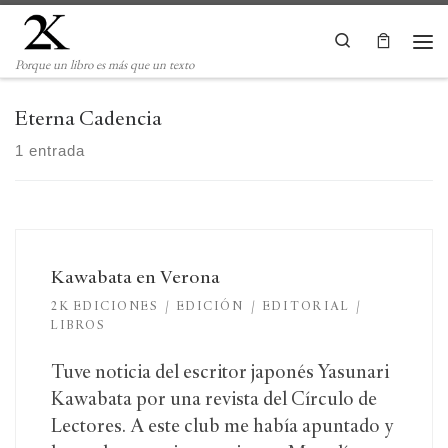
Saltar al contenido
Search
Me
Porque un libro es más que un texto
Eterna Cadencia
1 entrada
Kawabata en Verona
2K EDICIONES
EDICIÓN
EDITORIAL
LIBROS
Tuve noticia del escritor japonés Yasunari
Kawabata por una revista del Círculo de
Lectores. A este club me había apuntado y