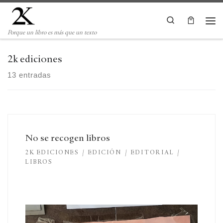
Saltar al contenido
Search
Me
Porque un libro es más que un texto
2k ediciones
13 entradas
No se recogen libros
2K EDICIONES
EDICIÓN
EDITORIAL
LIBROS