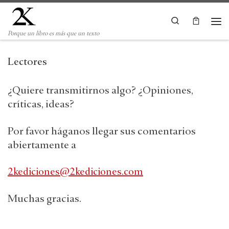
Saltar al contenido
Search
Me
Porque un libro es más que un texto
Lectores
¿Quiere transmitirnos algo? ¿Opiniones,
críticas, ideas?
Por favor háganos llegar sus comentarios
abiertamente a
2kediciones@2kediciones.com
Muchas gracias.