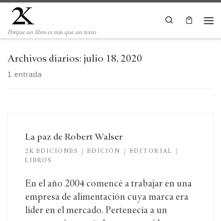
Saltar al contenido
Search
Me
Porque un libro es más que un texto
Archivos diarios:
julio 18, 2020
1 entrada
La paz de Robert Walser
2K EDICIONES
EDICIÓN
EDITORIAL
LIBROS
En el año 2004 comencé a trabajar en una
empresa de alimentación cuya marca era
líder en el mercado. Pertenecía a un