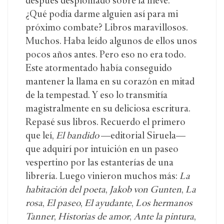
después desplomado sobre la nieve.
¿Qué podía darme alguien así para mi
próximo combate? Libros maravillosos.
Muchos. Haba leído algunos de ellos unos
pocos años antes. Pero eso no era todo.
Este atormentado había conseguido
mantener la llama en su corazón en mitad
de la tempestad. Y eso lo transmitía
magistralmente en su deliciosa escritura.
Repasé sus libros. Recuerdo el primero
que leí,
El bandido
—editorial Siruela—
que adquirí por intuición en un paseo
vespertino por las estanterías de una
librería. Luego vinieron muchos más:
La
habitación del poeta
,
Jakob von Gunten
,
La
rosa
,
El paseo
,
El ayudante
,
Los hermanos
Tanner
,
Historias de amor
,
Ante la pintura
,