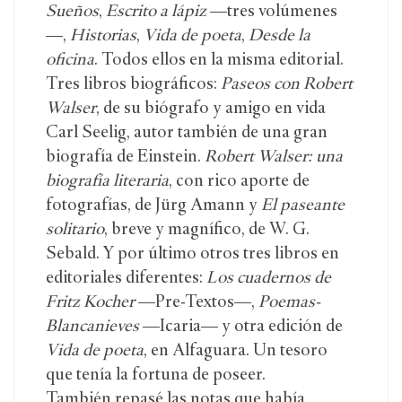
Sueños
,
Escrito a lápiz
—tres volúmenes
—,
Historias
,
Vida de poeta
,
Desde la
oficina
. Todos ellos en la misma editorial.
Tres libros biográficos:
Paseos con Robert
Walser
, de su biógrafo y amigo en vida
Carl Seelig, autor también de una gran
biografía de Einstein.
Robert Walser: una
biografía literaria
, con rico aporte de
fotografías, de Jürg Amann y
El paseante
solitario
, breve y magnífico, de W. G.
Sebald. Y por último otros tres libros en
editoriales diferentes:
Los cuadernos de
Fritz Kocher
—Pre-Textos—,
Poemas-
Blancanieves
—Icaria— y otra edición de
Vida de poeta
, en Alfaguara. Un tesoro
que tenía la fortuna de poseer.
También repasé las notas que había