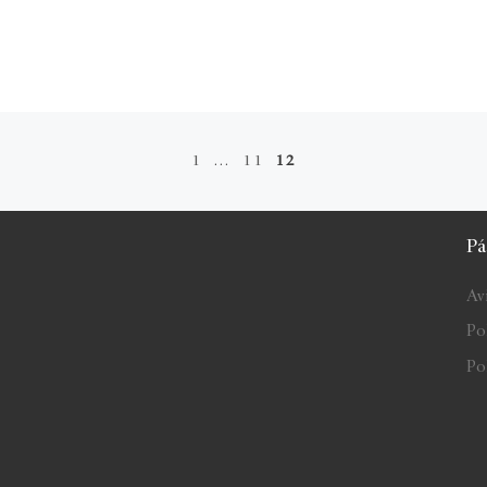
1
…
11
12
Pá
Av
Po
Pol